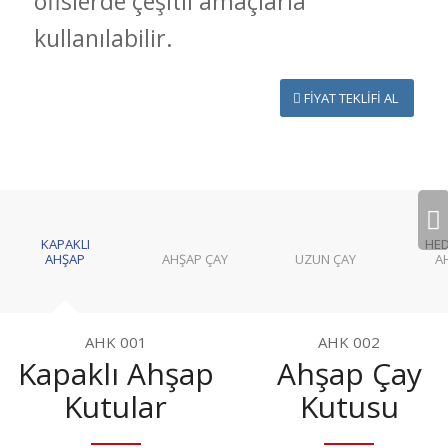
ofislerde çeşitli amaçlarla
kullanılabilir.
FİYAT TEKLİFİ AL
Sonraki
KAPAKLI
HED
AHŞAP
AHŞAP ÇAY
UZUN ÇAY
A
AHK 001
AHK 002
Kapaklı Ahşap
Ahşap Çay
Kutular
Kutusu