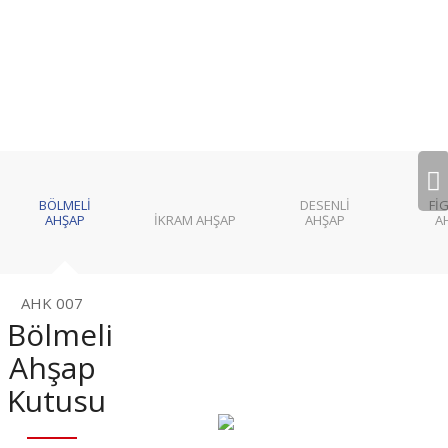
Sonraki
BÖLMELI
DESENLI
FI
AHŞAP
İKRAM AHŞAP
AHŞAP
A
AHK 007
Bölmeli
Ahşap
Kutusu